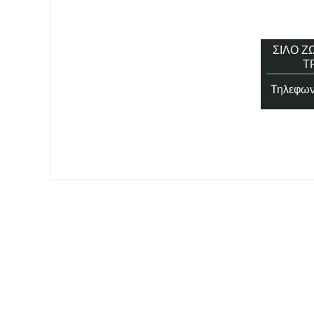
ΣΙΛΌ ΓΟΥΝΟΦΌΡΩΝ,
ΣΙΛΌ Ζ
ΤΑΙΝΊΑ ΖΩΟΤΡΟΦΉΣ
ΔΙΠΛΌ, ΜΟΝΩΜΈΝΟ
Τ
Τηλεφωνήστε για τιμή
Τηλεφωνήστε για τιμή
Τηλεφωνή