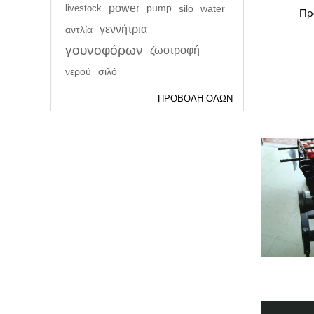
power
livestock
pump
silo
water
Πρ
γεννήτρια
αντλία
γουνοφόρων
ζωοτροφή
νερού
σιλό
ΠΡΟΒΟΛΉ ΌΛΩΝ