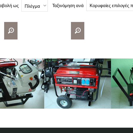
οβολή ως
Ταξινόμηση ανά
Κορυφαίες επιλογές 
Πλέγμα