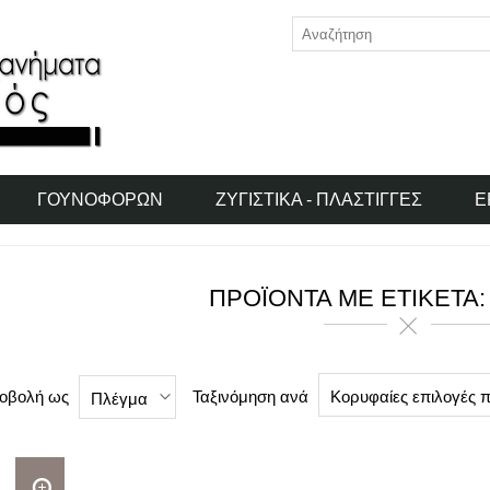
ΓΟΥΝΟΦΌΡΩΝ
ΖΥΓΙΣΤΙΚΆ - ΠΛΆΣΤΙΓΓΕΣ
Ε
ΠΡΟΪΌΝΤΑ ΜΕ ΕΤΙΚΈΤΑ: 
οβολή ως
Ταξινόμηση ανά
Κορυφαίες επιλογές 
Πλέγμα