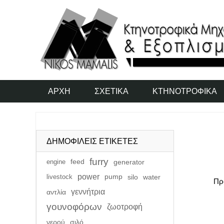
ΑΡΧΉ
ΣΧΕΤΙΚΆ
ΚΤΗΝΟΤΡΟΦΙΚΆ
ΔΗΜΟΦΙΛΕΙΣ ΕΤΙΚΕΤΕΣ
furry
engine
feed
generator
power
livestock
pump
silo
water
Πρ
γεννήτρια
αντλία
γουνοφόρων
ζωοτροφή
νερού
σιλό