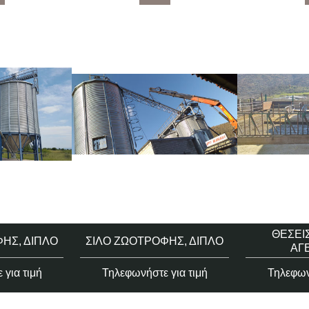
ΘΈΣΕΙ
ΉΣ, ΔΙΠΛΌ
ΣΙΛΌ ΖΩΟΤΡΟΦΉΣ, ΔΙΠΛΌ
ΑΓ
για τιμή
Τηλεφωνήστε για τιμή
Τηλεφων