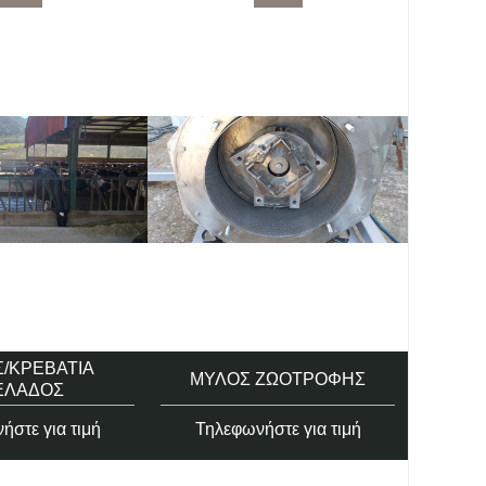
Σ/ΚΡΕΒΆΤΙΑ
ΜΎΛΟΣ ΖΩΟΤΡΟΦΉΣ
Κ
ΕΛΆΔΟΣ
ήστε για τιμή
Τηλεφωνήστε για τιμή
Τηλ