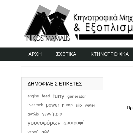
ΑΡΧΉ
ΣΧΕΤΙΚΆ
ΚΤΗΝΟΤΡΟΦΙΚΆ
ΔΗΜΟΦΙΛΕΙΣ ΕΤΙΚΕΤΕΣ
furry
engine
feed
generator
power
livestock
pump
silo
water
Πρ
γεννήτρια
αντλία
γουνοφόρων
ζωοτροφή
νερού
σιλό