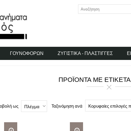
ΓΟΥΝΟΦΌΡΩΝ
ΖΥΓΙΣΤΙΚΆ - ΠΛΆΣΤΙΓΓΕΣ
Ε
ΠΡΟΪΌΝΤΑ ΜΕ ΕΤΙΚΈΤΑ
οβολή ως
Ταξινόμηση ανά
Κορυφαίες επιλογές 
Πλέγμα